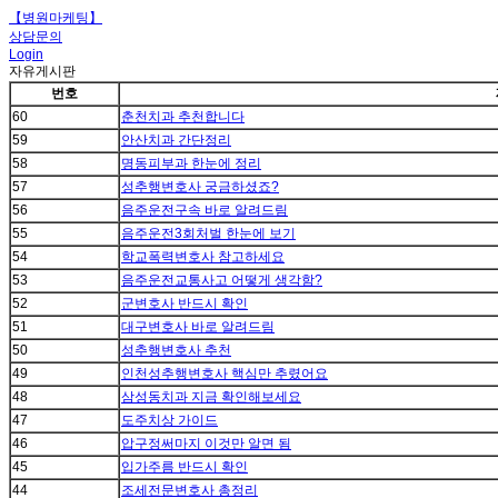
【병원마케팅】
상담문의
Login
자유게시판
번호
60
춘천치과 추천합니다
59
안산치과 간단정리
58
명동피부과 한눈에 정리
57
성추행변호사 궁금하셨죠?
56
음주운전구속 바로 알려드림
55
음주운전3회처벌 한눈에 보기
54
학교폭력변호사 참고하세요
53
음주운전교통사고 어떻게 생각함?
52
군변호사 반드시 확인
51
대구변호사 바로 알려드림
50
성추행변호사 추천
49
인천성추행변호사 핵심만 추렸어요
48
삼성동치과 지금 확인해보세요
47
도주치상 가이드
46
압구정써마지 이것만 알면 됨
45
입가주름 반드시 확인
44
조세전문변호사 총정리