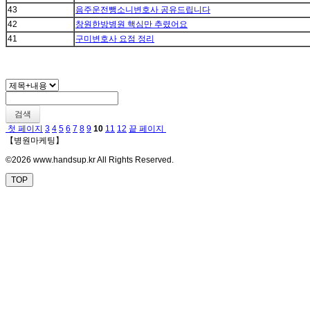
43
음주운전뺑소니변호사 공유드립니다
42
창원한방병원 핵심만 추렸어요
41
구미변호사 요점 정리
검색
첫 페이지
3
4
5
6
7
8
9
10
11
12
끝 페이지
【병원마케팅】
©2026 www.handsup.kr All Rights Reserved.
TOP