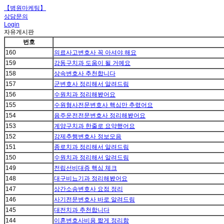
【병원마케팅】
상담문의
Login
자유게시판
번호
160
의료사고변호사 꼭 아셔야 해요
159
강동구치과 도움이 될 거예요
158
상속변호사 추천합니다
157
군변호사 정리해서 알려드림
156
수원치과 정리해봤어요
155
수원형사전문변호사 핵심만 추렸어요
154
음주운전전문변호사 정리해봤어요
153
계양구치과 한줄로 요약했어요
152
강제추행변호사 정보모음
151
종로치과 정리해서 알려드림
150
수원치과 정리해서 알려드림
149
전립선비대증 핵심 체크
148
대구비뇨기과 정리해봤어요
147
상간소송변호사 요점 정리
146
사기전문변호사 바로 알려드림
145
대전치과 추천합니다
144
이혼변호사비용 짧게 정리함