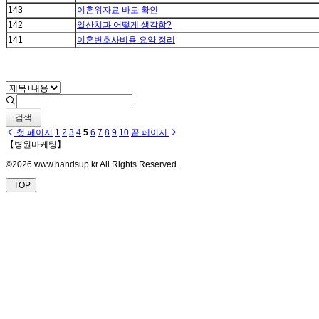
143
이혼위자료 바로 확인
142
일산치과 어떻게 생각함?
141
이혼변호사비용 요약 정리
검색
첫 페이지
1
2
3
4
5
6
7
8
9
10
끝 페이지
【병원마케팅】
©2026 www.handsup.kr All Rights Reserved.
TOP