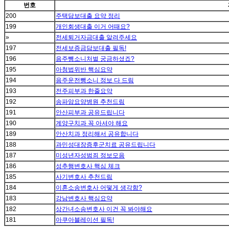
번호
200
주택담보대출 요약 정리
199
개인회생대출 이거 어때요?
»
전세퇴거자금대출 알려주세요
197
전세보증금담보대출 필독!
196
음주뺑소니처벌 궁금하셨죠?
195
아청법위반 핵심요약
194
음주운전뺑소니 정보 다 드림
193
전주피부과 한줄요약
192
송파암요양병원 추천드림
191
안산피부과 공유드립니다
190
계양구치과 꼭 아셔야 해요
189
안산치과 정리해서 공유합니다
188
과민성대장증후군치료 공유드립니다
187
미성년자성범죄 정보모음
186
성추행변호사 핵심 체크
185
사기변호사 추천드림
184
이혼소송변호사 어떻게 생각함?
183
강남변호사 핵심요약
182
상간녀소송변호사 이건 꼭 봐야해요
181
아쿠아블레이션 필독!