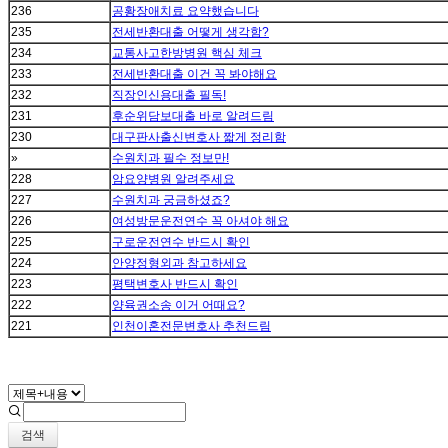
236
공황장애치료 요약했습니다
235
전세반환대출 어떻게 생각함?
234
교통사고한방병원 핵심 체크
233
전세반환대출 이건 꼭 봐야해요
232
직장인신용대출 필독!
231
후순위담보대출 바로 알려드림
230
대구판사출신변호사 짧게 정리함
»
수원치과 필수 정보만!
228
암요양병원 알려주세요
227
수원치과 궁금하셨죠?
226
여성방문운전연수 꼭 아셔야 해요
225
구로운전연수 반드시 확인
224
안양정형외과 참고하세요
223
평택변호사 반드시 확인
222
양육권소송 이거 어때요?
221
인천이혼전문변호사 추천드림
검색