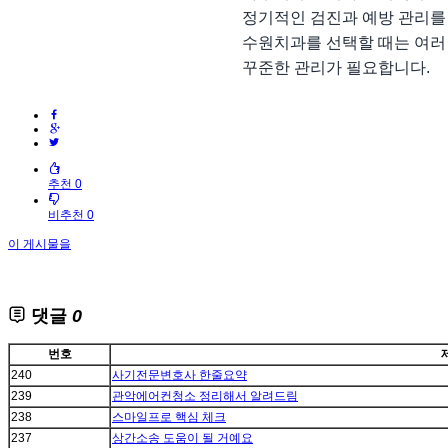
정기적인 검진과 예방 관리를 
수원치과를 선택할 때는 여러 
꾸준한 관리가 필요합니다.
추천 0
비추천 0
이 게시물을
댓글
0
번호
240
사기전문변호사 한줄요약
239
관악에어컨청소 정리해서 알려드림
238
스마일프로 핵심 체크
237
상간소송 도움이 될 거예요